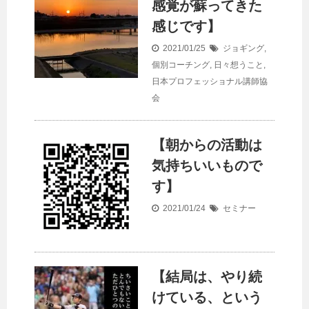
感覚が蘇ってきた
感じです】
2021/01/25
ジョギング
,
個別コーチング
,
日々想うこと
,
日本プロフェッショナル講師協
会
【朝からの活動は
気持ちいいもので
す】
2021/01/24
セミナー
【結局は、やり続
けている、という