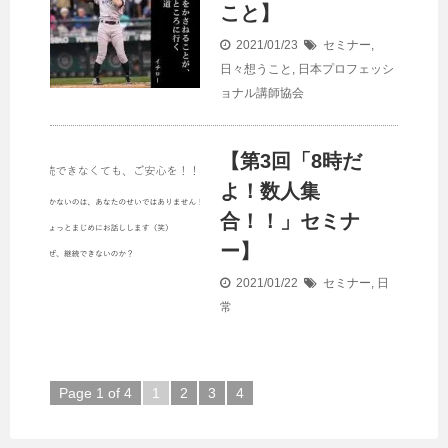
こと】
2021/01/23
セミナー
,
日々想うこと
,
日本プロフェッシ
ョナル講師協会
【第3回「8時だ
よ！数人集
合！！」セミナ
ー】
2021/01/22
セミナー
,
日
常
Page 1 of 4
1
2
3
4