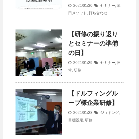
2021/01/30
セミナー
,
原
田メソッド
,
打ち合わせ
【研修の振り返り
とセミナーの準備
の日】
2021/01/29
セミナー
,
日
常
,
研修
【ドルフィングル
ープ様企業研修】
2021/01/28
ジョギング
,
目標設定
,
研修