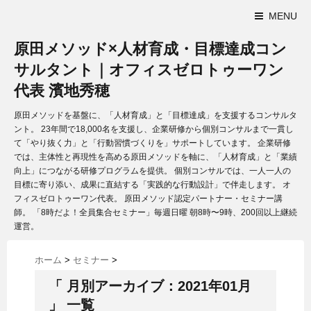
MENU
原田メソッド×人材育成・目標達成コン
サルタント｜オフィスゼロトゥーワン
代表 濱地秀穂
原田メソッドを基盤に、「人材育成」と「目標達成」を支援するコンサルタ
ント。 23年間で18,000名を支援し、企業研修から個別コンサルまで一貫し
て「やり抜く力」と「行動習慣づくりを」サポートしています。 企業研修
では、主体性と再現性を高める原田メソッドを軸に、「人材育成」と「業績
向上」につながる研修プログラムを提供。 個別コンサルでは、一人一人の
目標に寄り添い、成果に直結する「実践的な行動設計」で伴走します。 オ
フィスゼロトゥーワン代表。 原田メソッド認定パートナー・セミナー講
師。 「8時だよ！全員集合セミナー」毎週日曜 朝8時〜9時、200回以上継続
運営。
ホーム
>
セミナー
>
「 月別アーカイブ：2021年01月
」 一覧