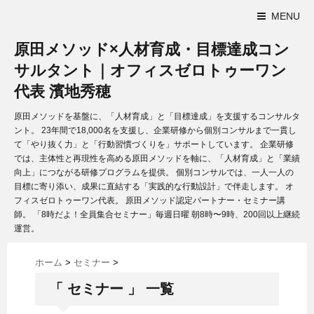
MENU
原田メソッド×人材育成・目標達成コン
サルタント｜オフィスゼロトゥーワン
代表 濱地秀穂
原田メソッドを基盤に、「人材育成」と「目標達成」を支援するコンサルタ
ント。 23年間で18,000名を支援し、企業研修から個別コンサルまで一貫し
て「やり抜く力」と「行動習慣づくりを」サポートしています。 企業研修
では、主体性と再現性を高める原田メソッドを軸に、「人材育成」と「業績
向上」につながる研修プログラムを提供。 個別コンサルでは、一人一人の
目標に寄り添い、成果に直結する「実践的な行動設計」で伴走します。 オ
フィスゼロトゥーワン代表。 原田メソッド認定パートナー・セミナー講
師。 「8時だよ！全員集合セミナー」毎週日曜 朝8時〜9時、200回以上継続
運営。
ホーム
>
セミナー
>
「 セミナー 」 一覧