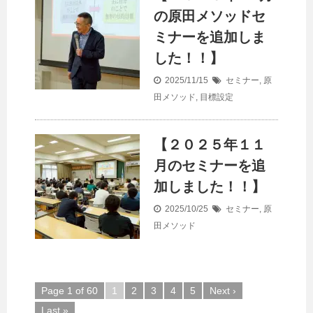
の原田メソッドセ
ミナーを追加しま
した！！】
2025/11/15
セミナー
,
原
田メソッド
,
目標設定
【２０２５年１１
月のセミナーを追
加しました！！】
2025/10/25
セミナー
,
原
田メソッド
Page 1 of 60
1
2
3
4
5
Next ›
Last »