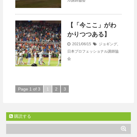
ル講師協会
【「今ここ」がわ
かりつつある】
2021/06/15
ジョギング
,
日本プロフェッショナル講師協
会
Page 1 of 3
1
2
3
購読する