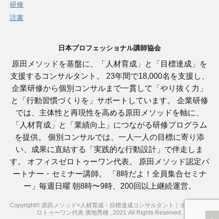
研修
読書
日本プロフェッショナル講師協会
原田メソッドを基盤に、「人材育成」と「目標達成」を
支援するコンサルタント。 23年間で18,000名を支援し、
企業研修から個別コンサルまで一貫して「やり抜く力」
と「行動習慣づくりを」サポートしています。 企業研修
では、主体性と再現性を高める原田メソッドを軸に、
「人材育成」と「業績向上」につながる研修プログラム
を提供。 個別コンサルでは、一人一人の目標に寄り添
い、成果に直結する「実践的な行動設計」で伴走しま
す。 オフィスゼロトゥーワン代表。 原田メソッド認定パ
ートナー・セミナー講師。 「8時だよ！全員集合セミナ
ー」毎週日曜 朝8時〜9時、200回以上継続運営。
Copyright© 原田メソッド×人材育成・目標達成コンサルタント｜オフィスゼ
ロトゥーワン代表 濱地秀穂 , 2021 All Rights Reserved.