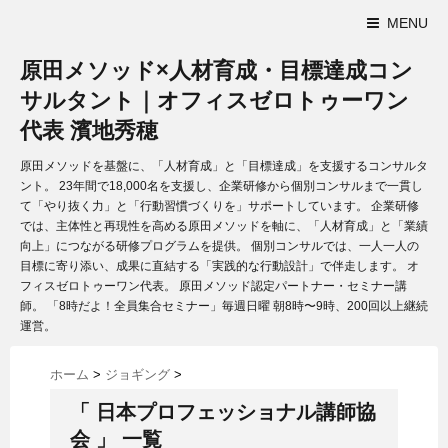
MENU
原田メソッド×人材育成・目標達成コン
サルタント｜オフィスゼロトゥーワン
代表 濱地秀穂
原田メソッドを基盤に、「人材育成」と「目標達成」を支援するコンサルタ
ント。 23年間で18,000名を支援し、企業研修から個別コンサルまで一貫し
て「やり抜く力」と「行動習慣づくりを」サポートしています。 企業研修
では、主体性と再現性を高める原田メソッドを軸に、「人材育成」と「業績
向上」につながる研修プログラムを提供。 個別コンサルでは、一人一人の
目標に寄り添い、成果に直結する「実践的な行動設計」で伴走します。 オ
フィスゼロトゥーワン代表。 原田メソッド認定パートナー・セミナー講
師。 「8時だよ！全員集合セミナー」毎週日曜 朝8時〜9時、200回以上継続
運営。
ホーム
>
ジョギング
>
「 日本プロフェッショナル講師協
会 」 一覧