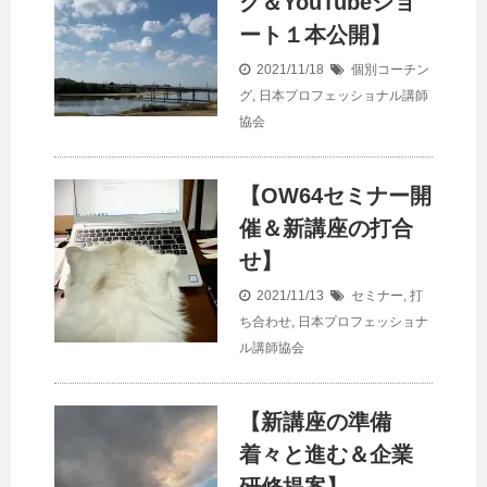
グ＆YouTubeショ
ート１本公開】
2021/11/18
個別コーチン
グ
,
日本プロフェッショナル講師
協会
【OW64セミナー開
催＆新講座の打合
せ】
2021/11/13
セミナー
,
打
ち合わせ
,
日本プロフェッショナ
ル講師協会
【新講座の準備
着々と進む＆企業