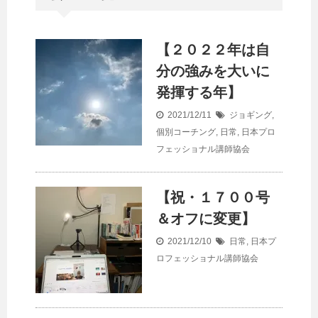
【２０２２年は自
分の強みを大いに
発揮する年】
2021/12/11
ジョギング
,
個別コーチング
,
日常
,
日本プロ
フェッショナル講師協会
【祝・１７００号
＆オフに変更】
2021/12/10
日常
,
日本プ
ロフェッショナル講師協会