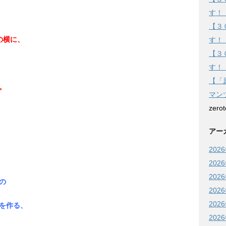
す！
【３
の横に、
す！
【３
す！
【「
。
マン
zero
アー
202
202
202
の
202
202
を作る、
202