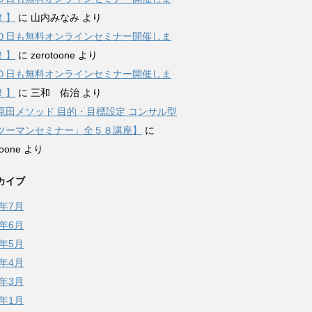
！】
に
山内みなみ
より
０日も無料オンラインセミナー開催しま
！】
に
zerotoone
より
０日も無料オンラインセミナー開催しま
！】
に
三和 佑治
より
原田メソッド 目的・目標設定 コンサル型
ツーマンセミナー」全５８講座】
に
toone
より
カイブ
6年7月
6年6月
6年5月
6年4月
6年3月
6年1月