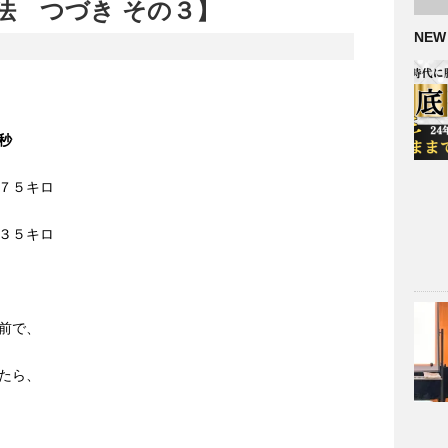
法 つづき その３】
NEW
秒
７５キロ
３５キロ
前で、
たら、