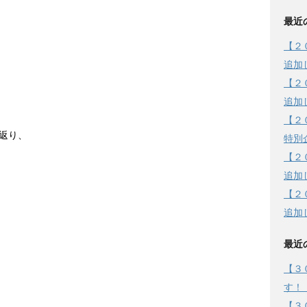
最近
【２
追加
【２
追加
【２
返り、
特別
【２
追加
【２
追加
最近
【３
す！
【３