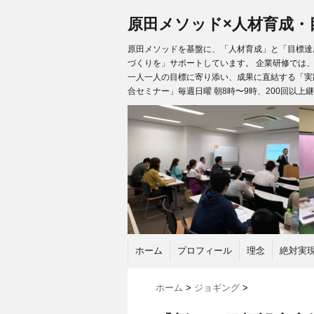
原田メソッド×人材育成・
原田メソッドを基盤に、「人材育成」と「目標達成
づくりを」サポートしています。 企業研修では
一人一人の目標に寄り添い、成果に直結する「実
合セミナー」毎週日曜 朝8時〜9時、200回以上
ホーム
プロフィール
理念
絶対実
ホーム
>
ジョギング
>