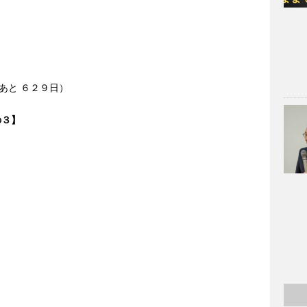
あと ６２９日）
の３】