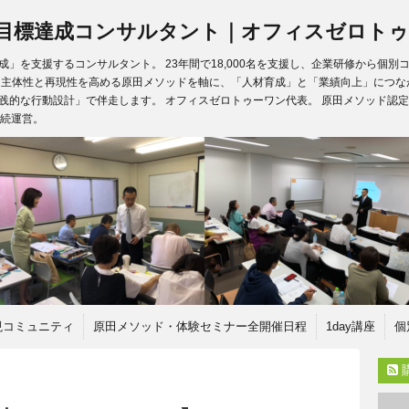
目標達成コンサルタント｜オフィスゼロトゥ
」を支援するコンサルタント。 23年間で18,000名を支援し、企業研修から個
、主体性と再現性を高める原田メソッドを軸に、「人材育成」と「業績向上」につな
践的な行動設計」で伴走します。 オフィスゼロトゥーワン代表。 原田メソッド認定
継続運営。
現コミュニティ
原田メソッド・体験セミナー全開催日程
1day講座
個