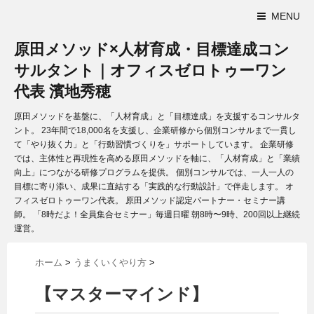
MENU
原田メソッド×人材育成・目標達成コン
サルタント｜オフィスゼロトゥーワン
代表 濱地秀穂
原田メソッドを基盤に、「人材育成」と「目標達成」を支援するコンサルタ
ント。 23年間で18,000名を支援し、企業研修から個別コンサルまで一貫し
て「やり抜く力」と「行動習慣づくりを」サポートしています。 企業研修
では、主体性と再現性を高める原田メソッドを軸に、「人材育成」と「業績
向上」につながる研修プログラムを提供。 個別コンサルでは、一人一人の
目標に寄り添い、成果に直結する「実践的な行動設計」で伴走します。 オ
フィスゼロトゥーワン代表。 原田メソッド認定パートナー・セミナー講
師。 「8時だよ！全員集合セミナー」毎週日曜 朝8時〜9時、200回以上継続
運営。
ホーム
>
うまくいくやり方
>
【マスターマインド】