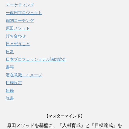
マーケティング
一億円プロジェクト
個別コーチング
原田メソッド
打ち合わせ
日々想うこと
日常
日本プロフェッショナル講師協会
書籍
潜在意識・イメージ
目標設定
研修
読書
【マスターマインド】
原田メソッドを基盤に、「人材育成」と「目標達成」を