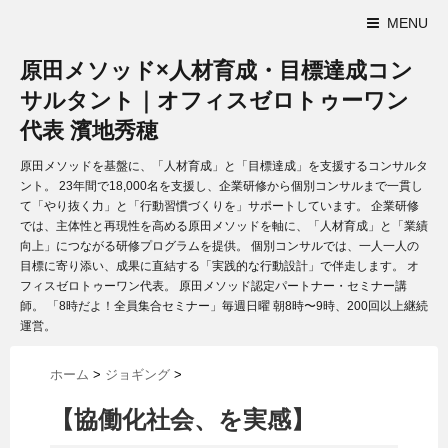
MENU
原田メソッド×人材育成・目標達成コン
サルタント｜オフィスゼロトゥーワン
代表 濱地秀穂
原田メソッドを基盤に、「人材育成」と「目標達成」を支援するコンサルタ
ント。 23年間で18,000名を支援し、企業研修から個別コンサルまで一貫し
て「やり抜く力」と「行動習慣づくりを」サポートしています。 企業研修
では、主体性と再現性を高める原田メソッドを軸に、「人材育成」と「業績
向上」につながる研修プログラムを提供。 個別コンサルでは、一人一人の
目標に寄り添い、成果に直結する「実践的な行動設計」で伴走します。 オ
フィスゼロトゥーワン代表。 原田メソッド認定パートナー・セミナー講
師。 「8時だよ！全員集合セミナー」毎週日曜 朝8時〜9時、200回以上継続
運営。
ホーム
>
ジョギング
>
【協働化社会、を実感】