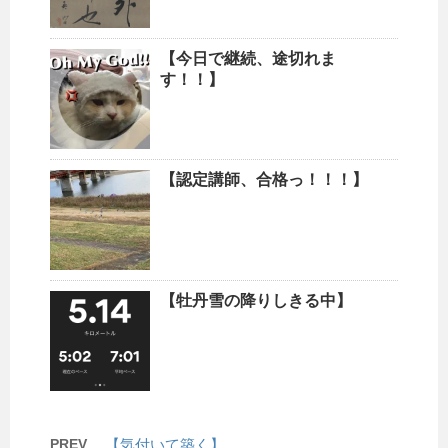
【今日で継続、途切れま
す！！】
【認定講師、合格っ！！！】
【牡丹雪の降りしきる中】
PREV
【気付いて築く】