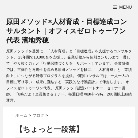
MENU
原田メソッド×人材育成・目標達成コン
サルタント｜オフィスゼロトゥーワン
代表 濱地秀穂
原田メソッドを基盤に、「人材育成」と「目標達成」を支援するコンサルタ
ント。 23年間で18,000名を支援し、企業研修から個別コンサルまで一貫し
て「やり抜く力」と「行動習慣づくりを」サポートしています。 企業研修
では、主体性と再現性を高める原田メソッドを軸に、「人材育成」と「業績
向上」につながる研修プログラムを提供。 個別コンサルでは、一人一人の
目標に寄り添い、成果に直結する「実践的な行動設計」で伴走します。 オ
フィスゼロトゥーワン代表。 原田メソッド認定パートナー・セミナー講
師。 「8時だよ！全員集合セミナー」毎週日曜 朝8時〜9時、200回以上継続
運営。
ホーム
>
ブログ
>
【ちょっと一段落】