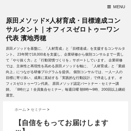
MENU
原田メソッド×人材育成・目標達成コン
サルタント｜オフィスゼロトゥーワン
代表 濱地秀穂
原田メソッドを基盤に、「人材育成」と「目標達成」を支援するコンサルタ
ント。 23年間で18,000名を支援し、企業研修から個別コンサルまで一貫し
て「やり抜く力」と「行動習慣づくりを」サポートしています。 企業研修
では、主体性と再現性を高める原田メソッドを軸に、「人材育成」と「業績
向上」につながる研修プログラムを提供。 個別コンサルでは、一人一人の
目標に寄り添い、成果に直結する「実践的な行動設計」で伴走します。 オ
フィスゼロトゥーワン代表。 原田メソッド認定パートナー・セミナー講
師。 「8時だよ！全員集合セミナー」毎週日曜 朝8時〜9時、200回以上継続
運営。
ホーム
>
セミナー
>
【自信をもってお届けします