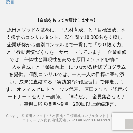
読書
【自信をもってお届けしますｗ】
原田メソッドを基盤に、「人材育成」と「目標達成」を
支援するコンサルタント。 23年間で18,000名を支援し、
企業研修から個別コンサルまで一貫して「やり抜く力」
と「行動習慣づくりを」サポートしています。 企業研修
では、主体性と再現性を高める原田メソッドを軸に、
「人材育成」と「業績向上」につながる研修プログラム
を提供。 個別コンサルでは、一人一人の目標に寄り添
い、成果に直結する「実践的な行動設計」で伴走しま
す。 オフィスゼロトゥーワン代表。 原田メソッド認定パ
ートナー・セミナー講師。 「8時だよ！全員集合セミナ
ー」毎週日曜 朝8時〜9時、200回以上継続運営。
Copyright© 原田メソッド×人材育成・目標達成コンサルタント｜オフィスゼ
ロトゥーワン代表 濱地秀穂 , 2020 All Rights Reserved.