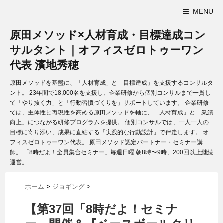
MENU
原田メソッド×人材育成・目標達成コン
サルタント｜オフィスゼロトゥーワン
代表 濱地秀穂
原田メソッドを基盤に、「人材育成」と「目標達成」を支援するコンサルタ
ント。 23年間で18,000名を支援し、企業研修から個別コンサルまで一貫し
て「やり抜く力」と「行動習慣づくりを」サポートしています。 企業研修
では、主体性と再現性を高める原田メソッドを軸に、「人材育成」と「業績
向上」につながる研修プログラムを提供。 個別コンサルでは、一人一人の
目標に寄り添い、成果に直結する「実践的な行動設計」で伴走します。 オ
フィスゼロトゥーワン代表。 原田メソッド認定パートナー・セミナー講
師。 「8時だよ！全員集合セミナー」毎週日曜 朝8時〜9時、200回以上継続
運営。
ホーム
>
ジョギング
>
【第37回「8時だよ！セミナ