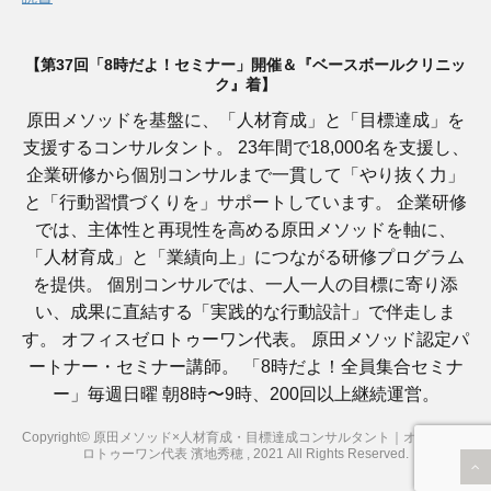
【第37回「8時だよ！セミナー」開催＆『ベースボールクリニッ
ク』着】
原田メソッドを基盤に、「人材育成」と「目標達成」を
支援するコンサルタント。 23年間で18,000名を支援し、
企業研修から個別コンサルまで一貫して「やり抜く力」
と「行動習慣づくりを」サポートしています。 企業研修
では、主体性と再現性を高める原田メソッドを軸に、
「人材育成」と「業績向上」につながる研修プログラム
を提供。 個別コンサルでは、一人一人の目標に寄り添
い、成果に直結する「実践的な行動設計」で伴走しま
す。 オフィスゼロトゥーワン代表。 原田メソッド認定パ
ートナー・セミナー講師。 「8時だよ！全員集合セミナ
ー」毎週日曜 朝8時〜9時、200回以上継続運営。
Copyright© 原田メソッド×人材育成・目標達成コンサルタント｜オフィスゼ
ロトゥーワン代表 濱地秀穂 , 2021 All Rights Reserved.