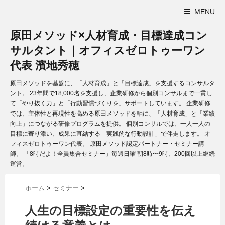
MENU
原田メソッド×人材育成・目標達成コン
サルタント｜オフィスゼロトゥーワン
代表 濱地秀穂
原田メソッドを基盤に、「人材育成」と「目標達成」を支援するコンサルタ
ント。 23年間で18,000名を支援し、企業研修から個別コンサルまで一貫し
て「やり抜く力」と「行動習慣づくりを」サポートしています。 企業研修
では、主体性と再現性を高める原田メソッドを軸に、「人材育成」と「業績
向上」につながる研修プログラムを提供。 個別コンサルでは、一人一人の
目標に寄り添い、成果に直結する「実践的な行動設計」で伴走します。 オ
フィスゼロトゥーワン代表。 原田メソッド認定パートナー・セミナー講
師。 「8時だよ！全員集合セミナー」毎週日曜 朝8時〜9時、200回以上継続
運営。
ホーム
>
セミナー
>
人生の目標設定の重要性を伝え