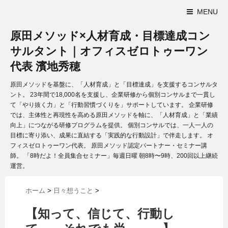
MENU
原田メソッド×人材育成・目標達成コン
サルタント｜オフィスゼロトゥーワン
代表 濱地秀穂
原田メソッドを基盤に、「人材育成」と「目標達成」を支援するコンサルタ
ント。 23年間で18,000名を支援し、企業研修から個別コンサルまで一貫し
て「やり抜く力」と「行動習慣づくりを」サポートしています。 企業研修
では、主体性と再現性を高める原田メソッドを軸に、「人材育成」と「業績
向上」につながる研修プログラムを提供。 個別コンサルでは、一人一人の
目標に寄り添い、成果に直結する「実践的な行動設計」で伴走します。 オ
フィスゼロトゥーワン代表。 原田メソッド認定パートナー・セミナー講
師。 「8時だよ！全員集合セミナー」毎週日曜 朝8時〜9時、200回以上継続
運営。
ホーム
>
日々想うこと
>
【知って、信じて、行動し