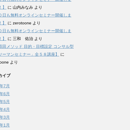
！】
に
山内みなみ
より
０日も無料オンラインセミナー開催しま
！】
に
zerotoone
より
０日も無料オンラインセミナー開催しま
！】
に
三和 佑治
より
原田メソッド 目的・目標設定 コンサル型
ツーマンセミナー」全５８講座】
に
toone
より
カイブ
6年7月
6年6月
6年5月
6年4月
6年3月
6年1月