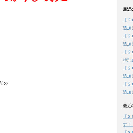
最近
【２
追加
【２
追加
【２
特別
【２
追加
前の
【２
追加
最近
【３
す！
【３