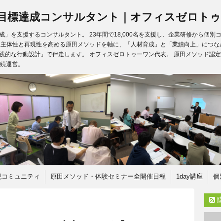
目標達成コンサルタント｜オフィスゼロトゥ
」を支援するコンサルタント。 23年間で18,000名を支援し、企業研修から個
、主体性と再現性を高める原田メソッドを軸に、「人材育成」と「業績向上」につな
践的な行動設計」で伴走します。 オフィスゼロトゥーワン代表。 原田メソッド認定
継続運営。
現コミュニティ
原田メソッド・体験セミナー全開催日程
1day講座
個