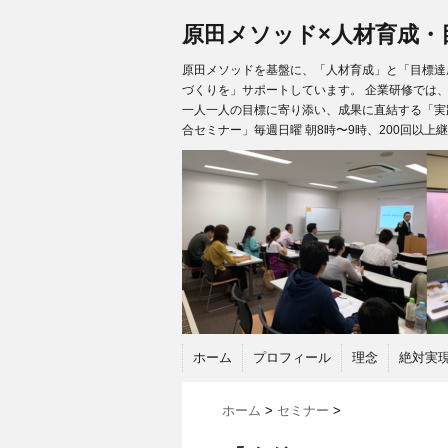
原田メソッド×人材育成・
原田メソッドを基盤に、「人材育成」と「目標達成
づくりを」サポートしています。 企業研修では
一人一人の目標に寄り添い、成果に直結する「実
合セミナー」毎週日曜 朝8時〜9時、200回以上
ホーム
プロフィール
理念
絶対実
ホーム
>
セミナー
>