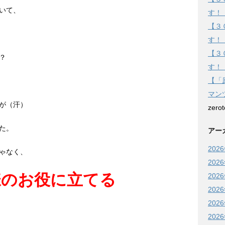
いて、
す！
【３
す！
【３
？
す！
【「
マン
が（汗）
zero
た。
アー
202
ゃなく、
202
様のお役に立てる
202
202
202
202