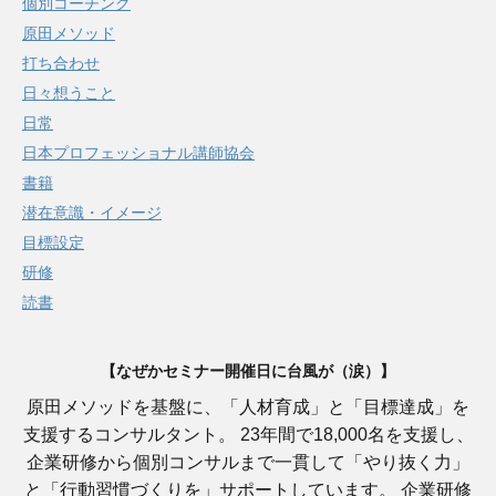
個別コーチング
原田メソッド
打ち合わせ
日々想うこと
日常
日本プロフェッショナル講師協会
書籍
潜在意識・イメージ
目標設定
研修
読書
【なぜかセミナー開催日に台風が（涙）】
原田メソッドを基盤に、「人材育成」と「目標達成」を
支援するコンサルタント。 23年間で18,000名を支援し、
企業研修から個別コンサルまで一貫して「やり抜く力」
と「行動習慣づくりを」サポートしています。 企業研修