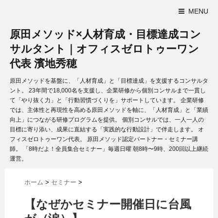
MENU
原田メソッド×人材育成・目標達成コン
サルタント｜オフィスゼロトゥーワン
代表 濱地秀穂
原田メソッドを基盤に、「人材育成」と「目標達成」を支援するコンサルタ
ント。 23年間で18,000名を支援し、企業研修から個別コンサルまで一貫し
て「やり抜く力」と「行動習慣づくりを」サポートしています。 企業研修
では、主体性と再現性を高める原田メソッドを軸に、「人材育成」と「業績
向上」につながる研修プログラムを提供。 個別コンサルでは、一人一人の
目標に寄り添い、成果に直結する「実践的な行動設計」で伴走します。 オ
フィスゼロトゥーワン代表。 原田メソッド認定パートナー・セミナー講
師。 「8時だよ！全員集合セミナー」毎週日曜 朝8時〜9時、200回以上継続
運営。
ホーム
>
セミナー
>
【なぜかセミナー開催日に台風