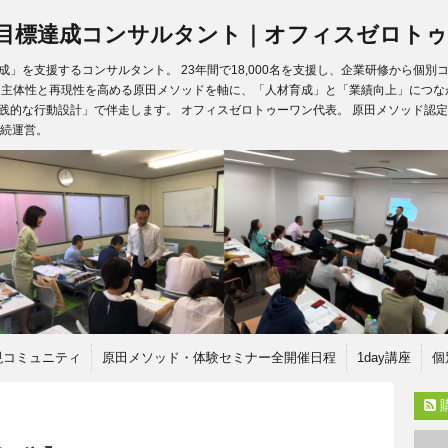
目標達成コンサルタント｜オフィスゼロトゥ
」を支援するコンサルタント。 23年間で18,000名を支援し、企業研修から個
、主体性と再現性を高める原田メソッドを軸に、「人材育成」と「業績向上」につな
践的な行動設計」で伴走します。 オフィスゼロトゥーワン代表。 原田メソッド認定
継続運営。
現コミュニティ
原田メソッド・体験セミナー全開催日程
1day講座
個