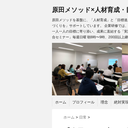
原田メソッド×人材育成・
原田メソッドを基盤に、「人材育成」と「目標達成
づくりを」サポートしています。 企業研修では
一人一人の目標に寄り添い、成果に直結する「実
合セミナー」毎週日曜 朝8時〜9時、200回以上
ホーム
プロフィール
理念
絶対実
ホーム
>
日常
>