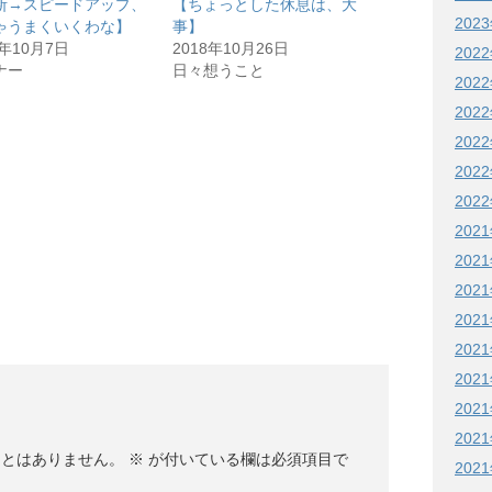
断→スピードアップ、
【ちょっとした休息は、大
202
ゃうまくいくわな】
事】
8年10月7日
2018年10月26日
202
ナー
日々想うこと
202
202
202
202
202
202
202
202
202
202
202
202
202
ことはありません。
※
が付いている欄は必須項目で
202