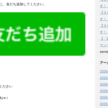
て
、友だち追加してください。
す！
【３
す！
【３
す！
【「
マン
zero
アー
202
、
202
202
てください
202
202
ねｗ）
202