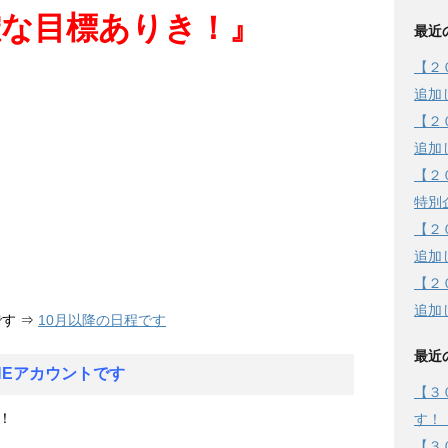
確な目標ありき！』
最近
【２
追加
【２
追加
【２
特別
【２
追加
【２
追加
す ⇒
10月以降の日程です
最近
NEアカウントです
【３
！
す！
【３