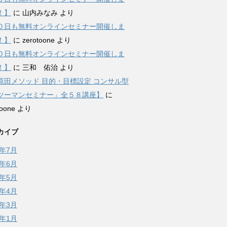
！】
に
山内みなみ
より
０日も無料オンラインセミナー開催しま
！】
に
zerotoone
より
０日も無料オンラインセミナー開催しま
！】
に
三和 佑治
より
原田メソッド 目的・目標設定 コンサル型
ツーマンセミナー」全５８講座】
に
toone
より
カイブ
6年7月
6年6月
6年5月
6年4月
6年3月
6年1月