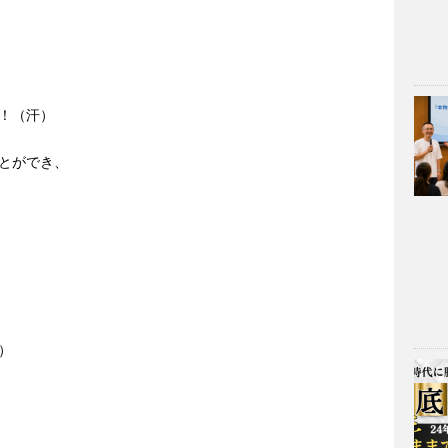
！（汗）
とができ、
）