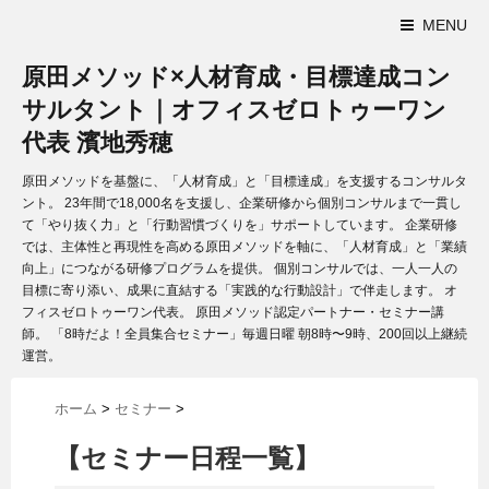
MENU
原田メソッド×人材育成・目標達成コン
サルタント｜オフィスゼロトゥーワン
代表 濱地秀穂
原田メソッドを基盤に、「人材育成」と「目標達成」を支援するコンサルタ
ント。 23年間で18,000名を支援し、企業研修から個別コンサルまで一貫し
て「やり抜く力」と「行動習慣づくりを」サポートしています。 企業研修
では、主体性と再現性を高める原田メソッドを軸に、「人材育成」と「業績
向上」につながる研修プログラムを提供。 個別コンサルでは、一人一人の
目標に寄り添い、成果に直結する「実践的な行動設計」で伴走します。 オ
フィスゼロトゥーワン代表。 原田メソッド認定パートナー・セミナー講
師。 「8時だよ！全員集合セミナー」毎週日曜 朝8時〜9時、200回以上継続
運営。
ホーム
>
セミナー
>
【セミナー日程一覧】