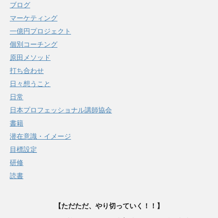
ブログ
マーケティング
一億円プロジェクト
個別コーチング
原田メソッド
打ち合わせ
日々想うこと
日常
日本プロフェッショナル講師協会
書籍
潜在意識・イメージ
目標設定
研修
読書
【ただただ、やり切っていく！！】