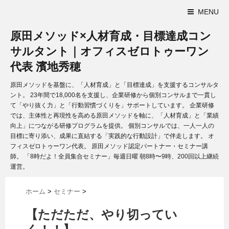
MENU
原田メソッド×人材育成・目標達成コン
サルタント｜オフィスゼロトゥーワン
代表 濱地秀穂
原田メソッドを基盤に、「人材育成」と「目標達成」を支援するコンサルタ
ント。 23年間で18,000名を支援し、企業研修から個別コンサルまで一貫し
て「やり抜く力」と「行動習慣づくりを」サポートしています。 企業研修
では、主体性と再現性を高める原田メソッドを軸に、「人材育成」と「業績
向上」につながる研修プログラムを提供。 個別コンサルでは、一人一人の
目標に寄り添い、成果に直結する「実践的な行動設計」で伴走します。 オ
フィスゼロトゥーワン代表。 原田メソッド認定パートナー・セミナー講
師。 「8時だよ！全員集合セミナー」毎週日曜 朝8時〜9時、200回以上継続
運営。
ホーム
>
セミナー
>
【ただただ、やり切ってい