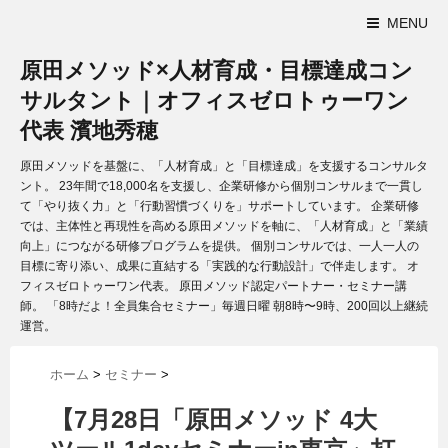
MENU
原田メソッド×人材育成・目標達成コン
サルタント｜オフィスゼロトゥーワン
代表 濱地秀穂
原田メソッドを基盤に、「人材育成」と「目標達成」を支援するコンサルタ
ント。 23年間で18,000名を支援し、企業研修から個別コンサルまで一貫し
て「やり抜く力」と「行動習慣づくりを」サポートしています。 企業研修
では、主体性と再現性を高める原田メソッドを軸に、「人材育成」と「業績
向上」につながる研修プログラムを提供。 個別コンサルでは、一人一人の
目標に寄り添い、成果に直結する「実践的な行動設計」で伴走します。 オ
フィスゼロトゥーワン代表。 原田メソッド認定パートナー・セミナー講
師。 「8時だよ！全員集合セミナー」毎週日曜 朝8時〜9時、200回以上継続
運営。
ホーム
>
セミナー
>
【7月28日「原田メソッド 4大