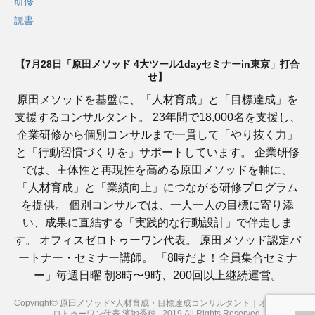
研修
読書
【7月28日「原田メソッド 4大ツール1dayセミナーin東京」打合
せ】
原田メソッドを基盤に、「人材育成」と「目標達成」を
支援するコンサルタント。 23年間で18,000名を支援し、
企業研修から個別コンサルまで一貫して「やり抜く力」
と「行動習慣づくりを」サポートしています。 企業研修
では、主体性と再現性を高める原田メソッドを軸に、
「人材育成」と「業績向上」につながる研修プログラム
を提供。 個別コンサルでは、一人一人の目標に寄り添
い、成果に直結する「実践的な行動設計」で伴走しま
す。 オフィスゼロトゥーワン代表。 原田メソッド認定パ
ートナー・セミナー講師。 「8時だよ！全員集合セミナ
ー」毎週日曜 朝8時〜9時、200回以上継続運営。
Copyright© 原田メソッド×人材育成・目標達成コンサルタント｜オフィスゼ
ロトゥーワン代表 濱地秀穂 , 2019 All Rights Reserved.