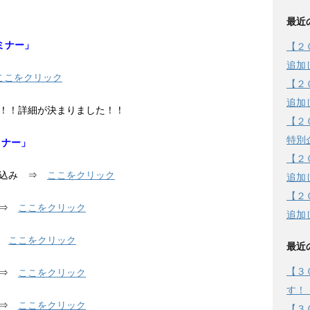
最近
ミナー」
【２
追加
ここをクリック
【２
追加
！！詳細が決まりました！！
【２
特別
ミナー」
【２
申込み ⇒
ここをクリック
追加
【２
 ⇒
ここをクリック
追加
⇒
ここをクリック
最近
【３
 ⇒
ここをクリック
す！
 ⇒
ここをクリック
【３