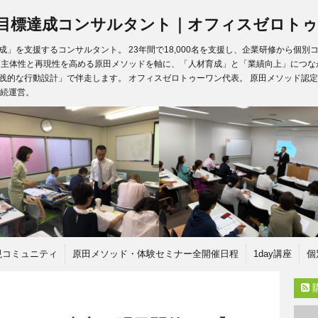
目標達成コンサルタント｜オフィスゼロトゥ
」を支援するコンサルタント。 23年間で18,000名を支援し、企業研修から個
、主体性と再現性を高める原田メソッドを軸に、「人材育成」と「業績向上」につな
践的な行動設計」で伴走します。 オフィスゼロトゥーワン代表。 原田メソッド認定
継続運営。
現コミュニティ
原田メソッド・体験セミナー全開催日程
1day講座
個