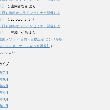
！】
に
山内みなみ
より
０日も無料オンラインセミナー開催しま
！】
に
zerotoone
より
０日も無料オンラインセミナー開催しま
！】
に
三和 佑治
より
原田メソッド 目的・目標設定 コンサル型
ツーマンセミナー」全５８講座】
に
toone
より
カイブ
6年7月
6年6月
6年5月
6年4月
6年3月
6年1月