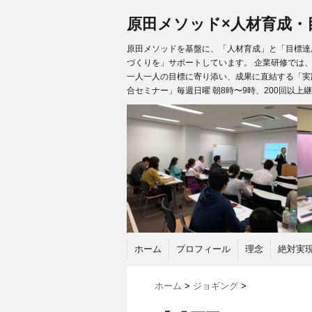
原田メソッド×人材育成・
原田メソッドを基盤に、「人材育成」と「目標達成
づくりを」サポートしています。 企業研修では
一人一人の目標に寄り添い、成果に直結する「実
合セミナー」毎週日曜 朝8時〜9時、200回以上
ホーム
プロフィール
理念
絶対実
ホーム
>
ジョギング
>