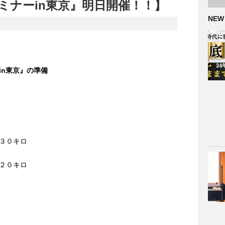
ミナーin東京』明日開催！！】
NEW
in東京』の準備
３０キロ
２０キロ