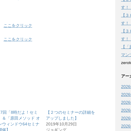
す！
【３
す！
⇒
ここをクリック
【３
す！
⇒
ここをクリック
【「
マン
zero
アー
202
202
202
202
27回「8時だよ！セミ
【２つのセミナーの詳細を
202
」＆「原田メソッド オ
アップしました】
ンウィンドウ64セミナ
2019年10月29日
202
開催】
ジョギング