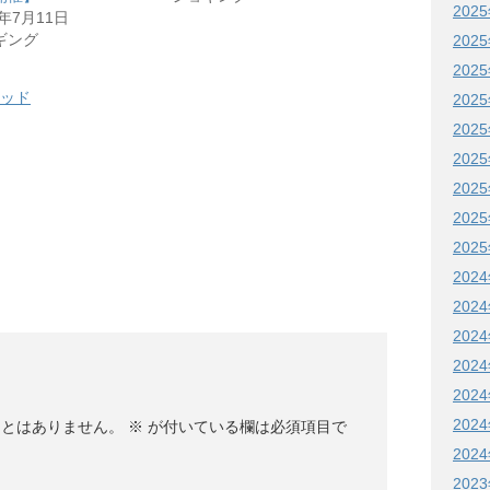
202
1年7月11日
ギング
202
202
ッド
202
202
202
202
202
202
202
202
202
202
202
202
ことはありません。
※
が付いている欄は必須項目で
202
202