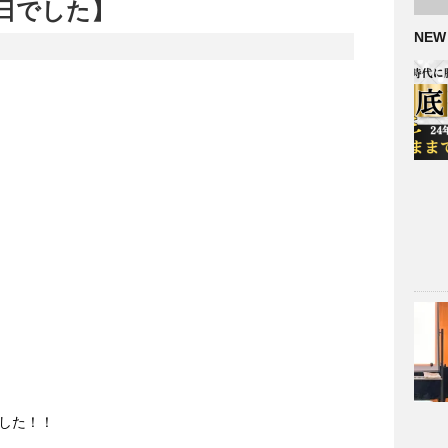
日でした】
NEW
した！！