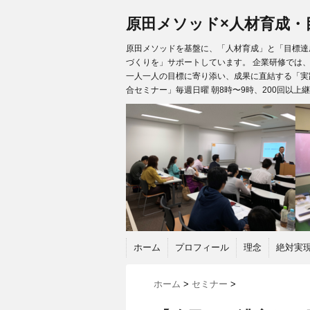
原田メソッド×人材育成・
原田メソッドを基盤に、「人材育成」と「目標達成
づくりを」サポートしています。 企業研修では
一人一人の目標に寄り添い、成果に直結する「実
合セミナー」毎週日曜 朝8時〜9時、200回以上
ホーム
プロフィール
理念
絶対実
ホーム
>
セミナー
>