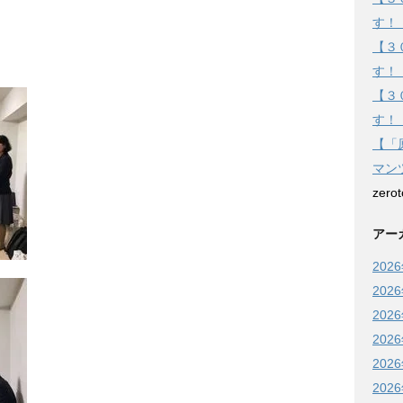
す！
【３
す！
【３
す！
【「
マン
zero
アー
202
202
202
202
202
202