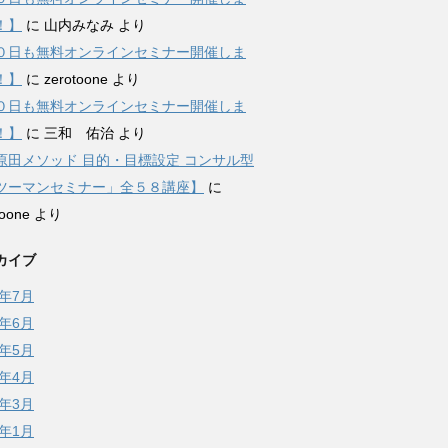
！】
に
山内みなみ
より
０日も無料オンラインセミナー開催しま
！】
に
zerotoone
より
０日も無料オンラインセミナー開催しま
！】
に
三和 佑治
より
原田メソッド 目的・目標設定 コンサル型
ツーマンセミナー」全５８講座】
に
toone
より
カイブ
6年7月
6年6月
6年5月
6年4月
6年3月
6年1月