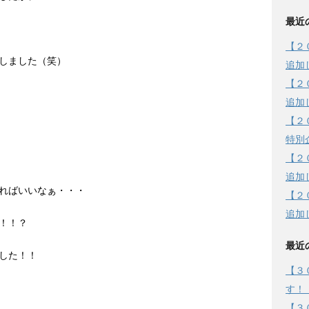
最近
【２
しました（笑）
追加
【２
追加
【２
特別
【２
追加
ればいいなぁ・・・
【２
追加
！！？
最近
した！！
【３
す！
【３