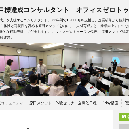
目標達成コンサルタント｜オフィスゼロトゥ
」を支援するコンサルタント。 23年間で18,000名を支援し、企業研修から個
、主体性と再現性を高める原田メソッドを軸に、「人材育成」と「業績向上」につな
践的な行動設計」で伴走します。 オフィスゼロトゥーワン代表。 原田メソッド認定
継続運営。
現コミュニティ
原田メソッド・体験セミナー全開催日程
1day講座
個