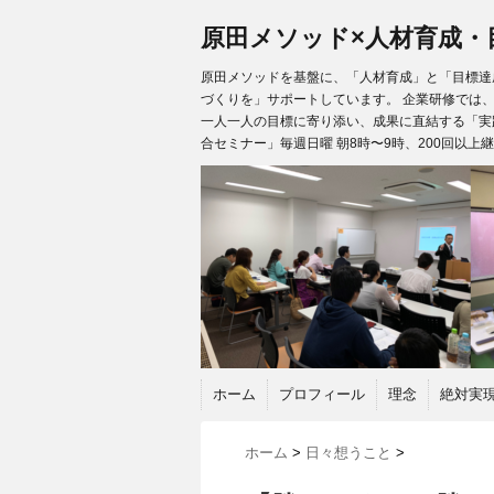
原田メソッド×人材育成・
原田メソッドを基盤に、「人材育成」と「目標達成
づくりを」サポートしています。 企業研修では
一人一人の目標に寄り添い、成果に直結する「実
合セミナー」毎週日曜 朝8時〜9時、200回以上
ホーム
プロフィール
理念
絶対実
ホーム
>
日々想うこと
>