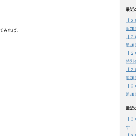
最近
【２
追加
てみれば、
【２
追加
【２
特別
【２
追加
【２
追加
最近
【３
す！
【３