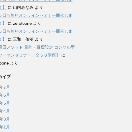
！】
に
山内みなみ
より
０日も無料オンラインセミナー開催しま
！】
に
zerotoone
より
０日も無料オンラインセミナー開催しま
！】
に
三和 佑治
より
原田メソッド 目的・目標設定 コンサル型
ツーマンセミナー」全５８講座】
に
toone
より
カイブ
6年7月
6年6月
6年5月
6年4月
6年3月
6年1月