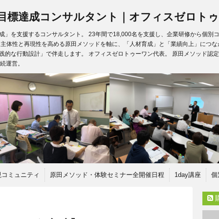
目標達成コンサルタント｜オフィスゼロトゥ
」を支援するコンサルタント。 23年間で18,000名を支援し、企業研修から個
、主体性と再現性を高める原田メソッドを軸に、「人材育成」と「業績向上」につな
践的な行動設計」で伴走します。 オフィスゼロトゥーワン代表。 原田メソッド認定
継続運営。
現コミュニティ
原田メソッド・体験セミナー全開催日程
1day講座
個