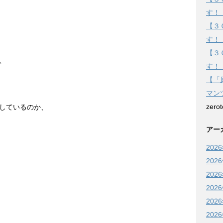
す！
【３
す！
【３
、
す！
【「
マン
zero
しているのか、
アー
202
202
202
202
202
202