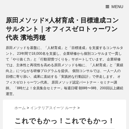
MENU
原田メソッド×人材育成・目標達成コン
サルタント｜オフィスゼロトゥーワン
代表 濱地秀穂
原田メソッドを基盤に、「人材育成」と「目標達成」を支援するコンサルタ
ント。 23年間で18,000名を支援し、企業研修から個別コンサルまで一貫し
て「やり抜く力」と「行動習慣づくりを」サポートしています。 企業研修
では、主体性と再現性を高める原田メソッドを軸に、「人材育成」と「業績
向上」につながる研修プログラムを提供。 個別コンサルでは、一人一人の
目標に寄り添い、成果に直結する「実践的な行動設計」で伴走します。 オ
フィスゼロトゥーワン代表。 原田メソッド認定パートナー・セミナー講
師。 「8時だよ！全員集合セミナー」毎週日曜 朝8時〜9時、200回以上継続
運営。
ホーム
>
インテリアスイーツ ルーナ
>
これでもかっ！これでもかっ！