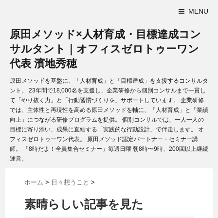
MENU
原田メソッド×人材育成・目標達成コン
サルタント｜オフィスゼロトゥーワン
代表 濱地秀穂
原田メソッドを基盤に、「人材育成」と「目標達成」を支援するコンサルタ
ント。 23年間で18,000名を支援し、企業研修から個別コンサルまで一貫し
て「やり抜く力」と「行動習慣づくりを」サポートしています。 企業研修
では、主体性と再現性を高める原田メソッドを軸に、「人材育成」と「業績
向上」につながる研修プログラムを提供。 個別コンサルでは、一人一人の
目標に寄り添い、成果に直結する「実践的な行動設計」で伴走します。 オ
フィスゼロトゥーワン代表。 原田メソッド認定パートナー・セミナー講
師。 「8時だよ！全員集合セミナー」毎週日曜 朝8時〜9時、200回以上継続
運営。
ホーム
>
日々想うこと
>
素晴らしい記事を見た