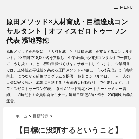
MENU
原田メソッド×人材育成・目標達成コン
サルタント｜オフィスゼロトゥーワン
代表 濱地秀穂
原田メソッドを基盤に、「人材育成」と「目標達成」を支援するコンサルタ
ント。 23年間で18,000名を支援し、企業研修から個別コンサルまで一貫し
て「やり抜く力」と「行動習慣づくりを」サポートしています。 企業研修
では、主体性と再現性を高める原田メソッドを軸に、「人材育成」と「業績
向上」につながる研修プログラムを提供。 個別コンサルでは、一人一人の
目標に寄り添い、成果に直結する「実践的な行動設計」で伴走します。 オ
フィスゼロトゥーワン代表。 原田メソッド認定パートナー・セミナー講
師。 「8時だよ！全員集合セミナー」毎週日曜 朝8時〜9時、200回以上継続
運営。
ホーム
>
目標設定
>
【目標に没頭するということ】