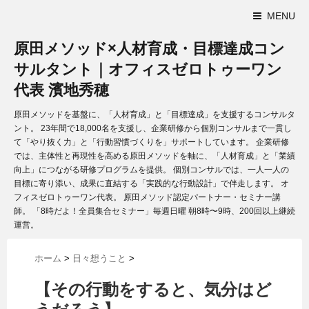
MENU
原田メソッド×人材育成・目標達成コン
サルタント｜オフィスゼロトゥーワン
代表 濱地秀穂
原田メソッドを基盤に、「人材育成」と「目標達成」を支援するコンサルタ
ント。 23年間で18,000名を支援し、企業研修から個別コンサルまで一貫し
て「やり抜く力」と「行動習慣づくりを」サポートしています。 企業研修
では、主体性と再現性を高める原田メソッドを軸に、「人材育成」と「業績
向上」につながる研修プログラムを提供。 個別コンサルでは、一人一人の
目標に寄り添い、成果に直結する「実践的な行動設計」で伴走します。 オ
フィスゼロトゥーワン代表。 原田メソッド認定パートナー・セミナー講
師。 「8時だよ！全員集合セミナー」毎週日曜 朝8時〜9時、200回以上継続
運営。
ホーム
>
日々想うこと
>
【その行動をすると、気分はど