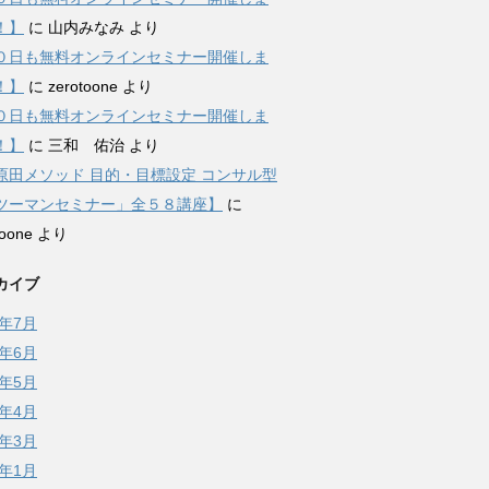
！】
に
山内みなみ
より
０日も無料オンラインセミナー開催しま
！】
に
zerotoone
より
０日も無料オンラインセミナー開催しま
！】
に
三和 佑治
より
原田メソッド 目的・目標設定 コンサル型
ツーマンセミナー」全５８講座】
に
toone
より
カイブ
6年7月
6年6月
6年5月
6年4月
6年3月
6年1月