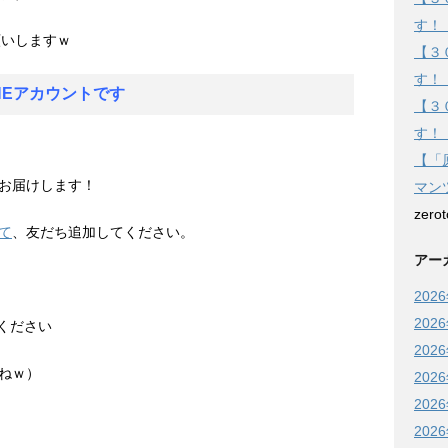
す！
願いしますｗ
【３
す！
NEアカウントです
【３
す！
【「
お届けします！
マン
zero
て
、友だち追加してください。
アー
202
202
てください
202
ねｗ）
202
202
202