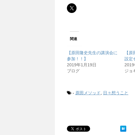
関連
【原田隆史先生の講演会に
【原
参加！！】
設定
2019年1月19日
201
ブログ
ジョ
-
原田メソッド
,
日々想うこと