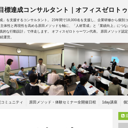
目標達成コンサルタント｜オフィスゼロトゥ
」を支援するコンサルタント。 23年間で18,000名を支援し、企業研修から個
、主体性と再現性を高める原田メソッドを軸に、「人材育成」と「業績向上」につな
践的な行動設計」で伴走します。 オフィスゼロトゥーワン代表。 原田メソッド認定
継続運営。
現コミュニティ
原田メソッド・体験セミナー全開催日程
1day講座
個