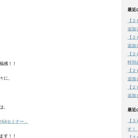
最近
【２
追加
【２
追加
【２
特別
福感！！
【２
々に、
追加
【２
追加
は、
最近
【３
64セミナー」
す！
ます！！
【３