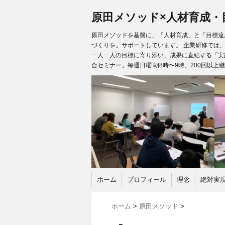
原田メソッド×人材育成・
原田メソッドを基盤に、「人材育成」と「目標達成
づくりを」サポートしています。 企業研修では
一人一人の目標に寄り添い、成果に直結する「実
合セミナー」毎週日曜 朝8時〜9時、200回以上
ホーム
プロフィール
理念
絶対実
ホーム
>
原田メソッド
>