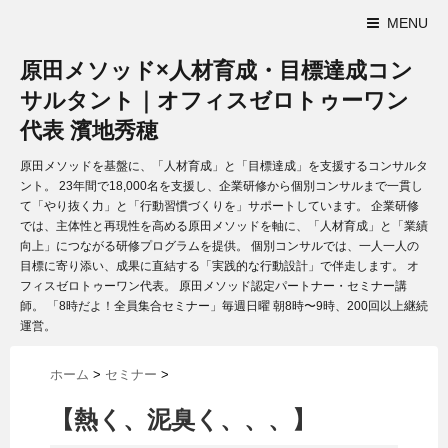
MENU
原田メソッド×人材育成・目標達成コン
サルタント｜オフィスゼロトゥーワン
代表 濱地秀穂
原田メソッドを基盤に、「人材育成」と「目標達成」を支援するコンサルタ
ント。 23年間で18,000名を支援し、企業研修から個別コンサルまで一貫し
て「やり抜く力」と「行動習慣づくりを」サポートしています。 企業研修
では、主体性と再現性を高める原田メソッドを軸に、「人材育成」と「業績
向上」につながる研修プログラムを提供。 個別コンサルでは、一人一人の
目標に寄り添い、成果に直結する「実践的な行動設計」で伴走します。 オ
フィスゼロトゥーワン代表。 原田メソッド認定パートナー・セミナー講
師。 「8時だよ！全員集合セミナー」毎週日曜 朝8時〜9時、200回以上継続
運営。
ホーム
>
セミナー
>
【熱く、泥臭く、、、】