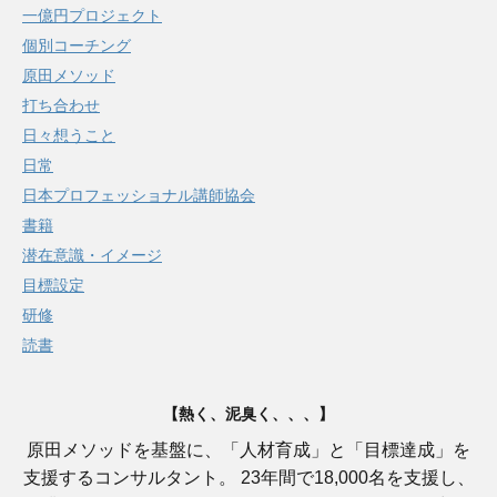
一億円プロジェクト
個別コーチング
原田メソッド
打ち合わせ
日々想うこと
日常
日本プロフェッショナル講師協会
書籍
潜在意識・イメージ
目標設定
研修
読書
【熱く、泥臭く、、、】
原田メソッドを基盤に、「人材育成」と「目標達成」を
支援するコンサルタント。 23年間で18,000名を支援し、