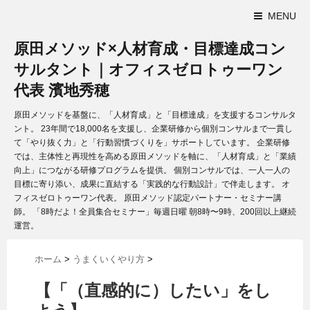
MENU
原田メソッド×人材育成・目標達成コン
サルタント｜オフィスゼロトゥーワン
代表 濱地秀穂
原田メソッドを基盤に、「人材育成」と「目標達成」を支援するコンサルタ
ント。 23年間で18,000名を支援し、企業研修から個別コンサルまで一貫し
て「やり抜く力」と「行動習慣づくりを」サポートしています。 企業研修
では、主体性と再現性を高める原田メソッドを軸に、「人材育成」と「業績
向上」につながる研修プログラムを提供。 個別コンサルでは、一人一人の
目標に寄り添い、成果に直結する「実践的な行動設計」で伴走します。 オ
フィスゼロトゥーワン代表。 原田メソッド認定パートナー・セミナー講
師。 「8時だよ！全員集合セミナー」毎週日曜 朝8時〜9時、200回以上継続
運営。
ホーム
>
うまくいくやり方
>
【「（直感的に）したい」をし