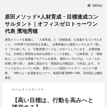
MENU
原田メソッド×人材育成・目標達成コン
サルタント｜オフィスゼロトゥーワン
代表 濱地秀穂
原田メソッドを基盤に、「人材育成」と「目標達成」を支援するコンサルタ
ント。 23年間で18,000名を支援し、企業研修から個別コンサルまで一貫し
て「やり抜く力」と「行動習慣づくりを」サポートしています。 企業研修
では、主体性と再現性を高める原田メソッドを軸に、「人材育成」と「業績
向上」につながる研修プログラムを提供。 個別コンサルでは、一人一人の
目標に寄り添い、成果に直結する「実践的な行動設計」で伴走します。 オ
フィスゼロトゥーワン代表。 原田メソッド認定パートナー・セミナー講
師。 「8時だよ！全員集合セミナー」毎週日曜 朝8時〜9時、200回以上継続
運営。
ホーム
>
ジョギング
>
【高い目標は、行動を高みへと