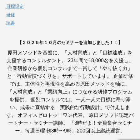
目標設定
研修
読書
【２０２５年１０月のセミナーを追加しました！！】
原田メソッドを基盤に、「人材育成」と「目標達成」を
支援するコンサルタント。 23年間で18,000名を支援し、
企業研修から個別コンサルまで一貫して「やり抜く力」
と「行動習慣づくりを」サポートしています。 企業研修
では、主体性と再現性を高める原田メソッドを軸に、
「人材育成」と「業績向上」につながる研修プログラム
を提供。 個別コンサルでは、一人一人の目標に寄り添
い、成果に直結する「実践的な行動設計」で伴走しま
す。 オフィスゼロトゥーワン代表。 原田メソッド認定パ
ートナー・セミナー講師。 「8時だよ！全員集合セミナ
ー」毎週日曜 朝8時〜9時、200回以上継続運営。