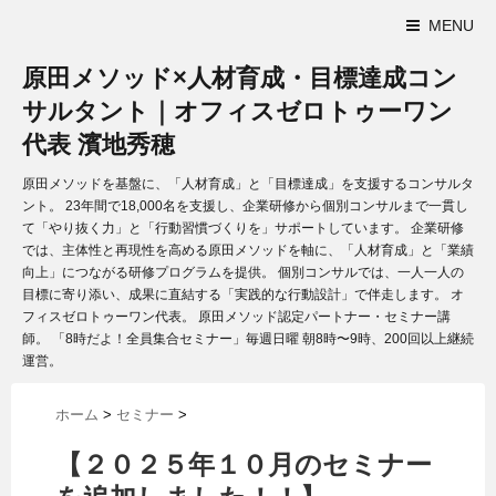
MENU
原田メソッド×人材育成・目標達成コン
サルタント｜オフィスゼロトゥーワン
代表 濱地秀穂
原田メソッドを基盤に、「人材育成」と「目標達成」を支援するコンサルタ
ント。 23年間で18,000名を支援し、企業研修から個別コンサルまで一貫し
て「やり抜く力」と「行動習慣づくりを」サポートしています。 企業研修
では、主体性と再現性を高める原田メソッドを軸に、「人材育成」と「業績
向上」につながる研修プログラムを提供。 個別コンサルでは、一人一人の
目標に寄り添い、成果に直結する「実践的な行動設計」で伴走します。 オ
フィスゼロトゥーワン代表。 原田メソッド認定パートナー・セミナー講
師。 「8時だよ！全員集合セミナー」毎週日曜 朝8時〜9時、200回以上継続
運営。
ホーム
>
セミナー
>
【２０２５年１０月のセミナー