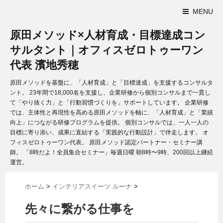
MENU
原田メソッド×人材育成・目標達成コン
サルタント｜オフィスゼロトゥーワン
代表 濱地秀穂
原田メソッドを基盤に、「人材育成」と「目標達成」を支援するコンサルタ
ント。 23年間で18,000名を支援し、企業研修から個別コンサルまで一貫し
て「やり抜く力」と「行動習慣づくりを」サポートしています。 企業研修
では、主体性と再現性を高める原田メソッドを軸に、「人材育成」と「業績
向上」につながる研修プログラムを提供。 個別コンサルでは、一人一人の
目標に寄り添い、成果に直結する「実践的な行動設計」で伴走します。 オ
フィスゼロトゥーワン代表。 原田メソッド認定パートナー・セミナー講
師。 「8時だよ！全員集合セミナー」毎週日曜 朝8時〜9時、200回以上継続
運営。
ホーム
>
インテリアスイーツ ルーナ
>
先々に繋がる仕事を