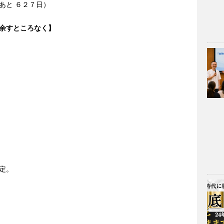
あと ６２７日）
余すところなく】
定。