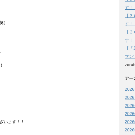
す！
【３
笑）
す！
【３
す！
【「
。
マン
zero
！
アー
202
202
202
202
202
ざいます！！
202