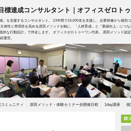
目標達成コンサルタント｜オフィスゼロトゥ
」を支援するコンサルタント。 23年間で18,000名を支援し、企業研修から個
、主体性と再現性を高める原田メソッドを軸に、「人材育成」と「業績向上」につな
践的な行動設計」で伴走します。 オフィスゼロトゥーワン代表。 原田メソッド認定
継続運営。
現コミュニティ
原田メソッド・体験セミナー全開催日程
1day講座
個