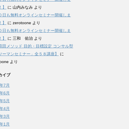
！】
に
山内みなみ
より
０日も無料オンラインセミナー開催しま
！】
に
zerotoone
より
０日も無料オンラインセミナー開催しま
！】
に
三和 佑治
より
原田メソッド 目的・目標設定 コンサル型
ツーマンセミナー」全５８講座】
に
toone
より
カイブ
6年7月
6年6月
6年5月
6年4月
6年3月
6年1月