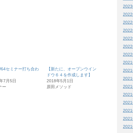
202
202
202
202
202
202
202
202
W64セミナー打ち合わ
【新たに、オープンウイン
202
ドウ６４を作成します】
202
9年7月5日
2018年5月1日
202
ナー
原田メソッド
202
202
202
202
202