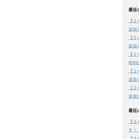
最近
【２
追加
【２
追加
【２
特別
【２
追加
【２
追加
最近
【３
す！
【３