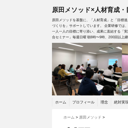
原田メソッド×人材育成・
原田メソッドを基盤に、「人材育成」と「目標達成
づくりを」サポートしています。 企業研修では
一人一人の目標に寄り添い、成果に直結する「実
合セミナー」毎週日曜 朝8時〜9時、200回以上
ホーム
プロフィール
理念
絶対実
ホーム
>
原田メソッド
>