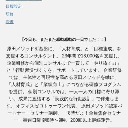
目標設定
研修
読書
【今日も、またまた感動感動の一日でした！！】
原田メソッドを基盤に、「人材育成」と「目標達成」を
支援するコンサルタント。 23年間で18,000名を支援し、
企業研修から個別コンサルまで一貫して「やり抜く力」
と「行動習慣づくりを」サポートしています。 企業研修
では、主体性と再現性を高める原田メソッドを軸に、
「人材育成」と「業績向上」につながる研修プログラム
を提供。 個別コンサルでは、一人一人の目標に寄り添
い、成果に直結する「実践的な行動設計」で伴走しま
す。 オフィスゼロトゥーワン代表。 原田メソッド認定パ
ートナー・セミナー講師。 「8時だよ！全員集合セミナ
ー」毎週日曜 朝8時〜9時、200回以上継続運営。