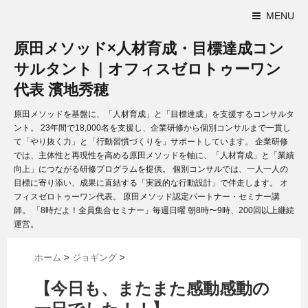
MENU
原田メソッド×人材育成・目標達成コン
サルタント｜オフィスゼロトゥーワン
代表 濱地秀穂
原田メソッドを基盤に、「人材育成」と「目標達成」を支援するコンサルタ
ント。 23年間で18,000名を支援し、企業研修から個別コンサルまで一貫し
て「やり抜く力」と「行動習慣づくりを」サポートしています。 企業研修
では、主体性と再現性を高める原田メソッドを軸に、「人材育成」と「業績
向上」につながる研修プログラムを提供。 個別コンサルでは、一人一人の
目標に寄り添い、成果に直結する「実践的な行動設計」で伴走します。 オ
フィスゼロトゥーワン代表。 原田メソッド認定パートナー・セミナー講
師。 「8時だよ！全員集合セミナー」毎週日曜 朝8時〜9時、200回以上継続
運営。
ホーム
>
ジョギング
>
【今日も、またまた感動感動の