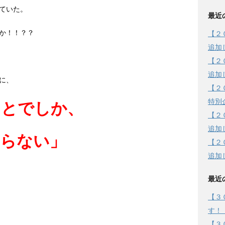
ていた。
最近
か！！？？
【２
追加
【２
追加
に、
【２
特別
ことでしか、
【２
追加
こらない」
【２
追加
最近
【３
す！
【３