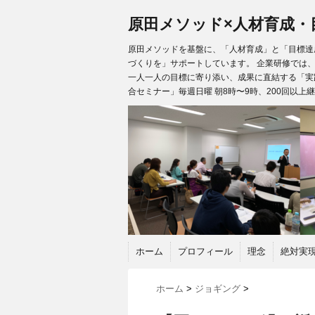
原田メソッド×人材育成・
原田メソッドを基盤に、「人材育成」と「目標達成
づくりを」サポートしています。 企業研修では
一人一人の目標に寄り添い、成果に直結する「実
合セミナー」毎週日曜 朝8時〜9時、200回以上
ホーム
プロフィール
理念
絶対実
ホーム
>
ジョギング
>