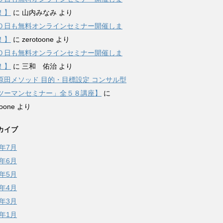
！】
に
山内みなみ
より
０日も無料オンラインセミナー開催しま
！】
に
zerotoone
より
０日も無料オンラインセミナー開催しま
！】
に
三和 佑治
より
原田メソッド 目的・目標設定 コンサル型
ツーマンセミナー」全５８講座】
に
toone
より
カイブ
6年7月
6年6月
6年5月
6年4月
6年3月
6年1月