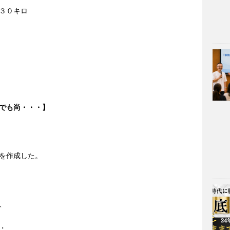
３０キロ
でも尚・・・】
を作成した。
、
・