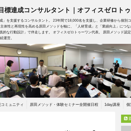
目標達成コンサルタント｜オフィスゼロトゥ
」を支援するコンサルタント。 23年間で18,000名を支援し、企業研修から個
、主体性と再現性を高める原田メソッドを軸に、「人材育成」と「業績向上」につな
践的な行動設計」で伴走します。 オフィスゼロトゥーワン代表。 原田メソッド認定
継続運営。
現コミュニティ
原田メソッド・体験セミナー全開催日程
1day講座
個