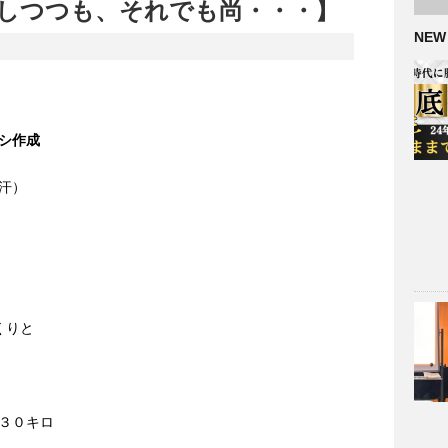
しつつも、それでも尚・・・】
NEW
シ作成
汗）
くりと
３０キロ