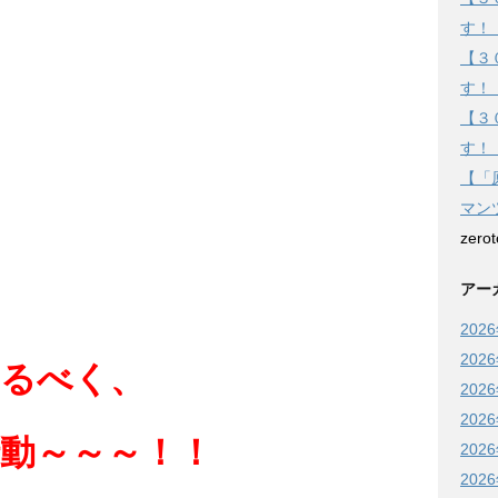
す！
【３
す！
【３
す！
【「
マン
zero
アー
202
202
こるべく、
202
202
動～～～！！
202
202