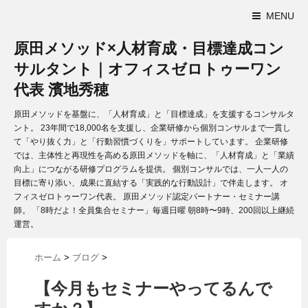
MENU
原田メソッド×人材育成・目標達成コン
サルタント｜オフィスゼロトゥーワン
代表 濱地秀穂
原田メソッドを基盤に、「人材育成」と「目標達成」を支援するコンサルタ
ント。 23年間で18,000名を支援し、企業研修から個別コンサルまで一貫し
て「やり抜く力」と「行動習慣づくりを」サポートしています。 企業研修
では、主体性と再現性を高める原田メソッドを軸に、「人材育成」と「業績
向上」につながる研修プログラムを提供。 個別コンサルでは、一人一人の
目標に寄り添い、成果に直結する「実践的な行動設計」で伴走します。 オ
フィスゼロトゥーワン代表。 原田メソッド認定パートナー・セミナー講
師。 「8時だよ！全員集合セミナー」毎週日曜 朝8時〜9時、200回以上継続
運営。
ホーム
>
ブログ
>
【今月もセミナーやってるんで