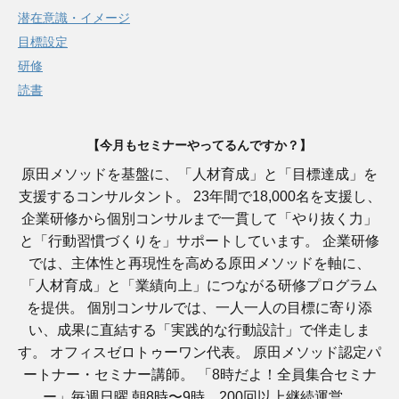
潜在意識・イメージ
目標設定
研修
読書
【今月もセミナーやってるんですか？】
原田メソッドを基盤に、「人材育成」と「目標達成」を
支援するコンサルタント。 23年間で18,000名を支援し、
企業研修から個別コンサルまで一貫して「やり抜く力」
と「行動習慣づくりを」サポートしています。 企業研修
では、主体性と再現性を高める原田メソッドを軸に、
「人材育成」と「業績向上」につながる研修プログラム
を提供。 個別コンサルでは、一人一人の目標に寄り添
い、成果に直結する「実践的な行動設計」で伴走しま
す。 オフィスゼロトゥーワン代表。 原田メソッド認定パ
ートナー・セミナー講師。 「8時だよ！全員集合セミナ
ー」毎週日曜 朝8時〜9時、200回以上継続運営。