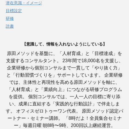
潜在意識・イメージ
目標設定
研修
読書
【意識して、情報を入れないようにしている】
原田メソッドを基盤に、「人材育成」と「目標達成」を
支援するコンサルタント。 23年間で18,000名を支援し、
企業研修から個別コンサルまで一貫して「やり抜く力」
と「行動習慣づくりを」サポートしています。 企業研修
では、主体性と再現性を高める原田メソッドを軸に、
「人材育成」と「業績向上」につながる研修プログラム
を提供。 個別コンサルでは、一人一人の目標に寄り添
い、成果に直結する「実践的な行動設計」で伴走しま
す。 オフィスゼロトゥーワン代表。 原田メソッド認定パ
ートナー・セミナー講師。 「8時だよ！全員集合セミナ
ー」毎週日曜 朝8時〜9時、200回以上継続運営。