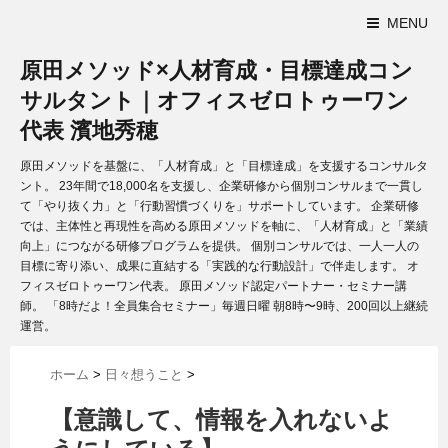
MENU
原田メソッド×人材育成・目標達成コン
サルタント｜オフィスゼロトゥーワン
代表 濱地秀穂
原田メソッドを基盤に、「人材育成」と「目標達成」を支援するコンサルタ
ント。 23年間で18,000名を支援し、企業研修から個別コンサルまで一貫し
て「やり抜く力」と「行動習慣づくりを」サポートしています。 企業研修
では、主体性と再現性を高める原田メソッドを軸に、「人材育成」と「業績
向上」につながる研修プログラムを提供。 個別コンサルでは、一人一人の
目標に寄り添い、成果に直結する「実践的な行動設計」で伴走します。 オ
フィスゼロトゥーワン代表。 原田メソッド認定パートナー・セミナー講
師。 「8時だよ！全員集合セミナー」毎週日曜 朝8時〜9時、200回以上継続
運営。
ホーム
>
日々想うこと
>
【意識して、情報を入れないよ