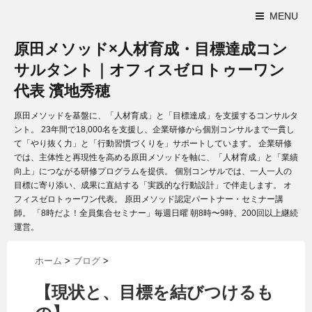
MENU
原田メソッド×人材育成・目標達成コン
サルタント｜オフィスゼロトゥーワン
代表 濱地秀穂
原田メソッドを基盤に、「人材育成」と「目標達成」を支援するコンサルタ
ント。 23年間で18,000名を支援し、企業研修から個別コンサルまで一貫し
て「やり抜く力」と「行動習慣づくりを」サポートしています。 企業研修
では、主体性と再現性を高める原田メソッドを軸に、「人材育成」と「業績
向上」につながる研修プログラムを提供。 個別コンサルでは、一人一人の
目標に寄り添い、成果に直結する「実践的な行動設計」で伴走します。 オ
フィスゼロトゥーワン代表。 原田メソッド認定パートナー・セミナー講
師。 「8時だよ！全員集合セミナー」毎週日曜 朝8時〜9時、200回以上継続
運営。
ホーム
>
ブログ
>
【現状と、目標を結びつけるも