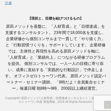
読書
【現状と、目標を結びつけるもの】
原田メソッドを基盤に、「人材育成」と「目標達成」を
支援するコンサルタント。 23年間で18,000名を支援し、
企業研修から個別コンサルまで一貫して「やり抜く力」
と「行動習慣づくりを」サポートしています。 企業研修
では、主体性と再現性を高める原田メソッドを軸に、
「人材育成」と「業績向上」につながる研修プログラム
を提供。 個別コンサルでは、一人一人の目標に寄り添
い、成果に直結する「実践的な行動設計」で伴走しま
す。 オフィスゼロトゥーワン代表。 原田メソッド認定パ
ートナー・セミナー講師。 「8時だよ！全員集合セミナ
ー」毎週日曜 朝8時〜9時、200回以上継続運営。
Copyright© 原田メソッド×人材育成・目標達成コンサルタント｜オフィスゼ
ロトゥーワン代表 濱地秀穂 , 2019 All Rights Reserved.